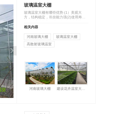
玻璃温室大棚
玻璃温室大棚有哪些优势:(1）美观大
方，结构稳定，吊挂能力强(2)使用寿命
长，强度比较高(3)具有极强的防腐性、
阻燃性(4)透光率高达…
相关内容
河南玻璃大棚
玻璃温室大棚
高散射玻璃温室
河南玻璃大棚
建设花卉温室大棚需要注意什么？