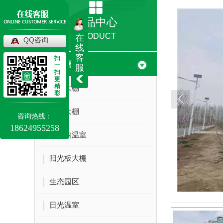
产品中心
PRODUCT
在
QQ咨询
线
客
扫
温室大棚
一
服
扫
更
精
玻璃大棚
彩
薄膜大棚
咨询热线：
18624955258
铝天沟温室
阳光板大棚
生态园区
日光温室