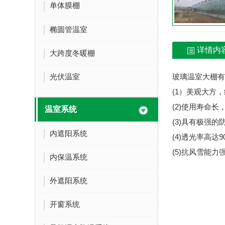
单体膜棚
椭圆管温室
详情内
大跨度冬暖棚
光伏温室
玻璃温室大棚有
(1）美观大方
(2)使用寿命长
温室系统
(3)具有极强
内遮阳系统
(4)透光率高达
(5)抗风雪能力
内保温系统
外遮阳系统
开窗系统