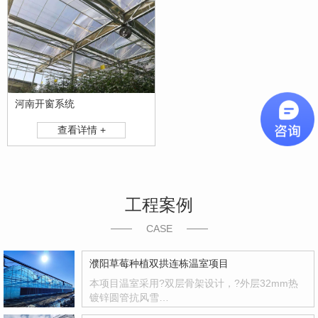
河南开窗系统
查看详情 +
工程案例
CASE
濮阳草莓种植双拱连栋温室项目
本项目温室采用?双层骨架设计，?外层32mm热
镀锌圆管抗风雪…