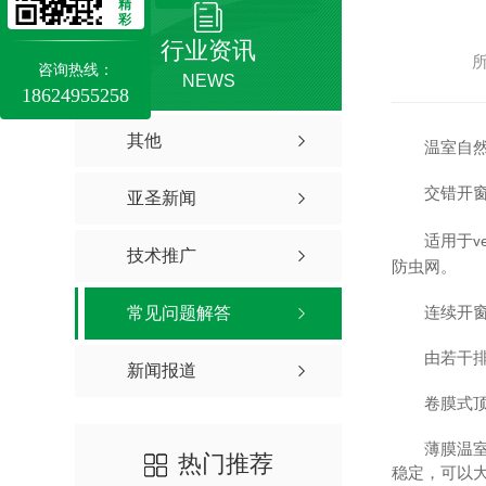
精
彩
行业资讯
所
咨询热线：
NEWS
18624955258
其他
温室自
交错开
亚圣新闻
适用于
v
技术推广
防虫网。
连续开
常见问题解答
由若干
新闻报道
卷膜式
薄膜温
热门推荐
稳定，可以大