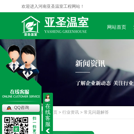
欢迎进入河南亚圣温室工程网站！
亚圣温室
网站首页
YASHENG GREENHOUSE
在
QQ咨询
线
当前位置：
首页
>
行业资讯
>
常见问题解答
客
扫
一
服
扫
更