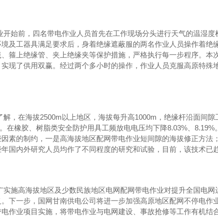
??作业开始前，四名带电作业人员首先在工作现场分头进行天气的温
环境及工器具满足要求后，身着绝缘遮蔽服的两名作业人员操作着绝
毯、箍上绝缘管、夹上绝缘夹等保护措施，严格执行每一步程序。本
，实现了供用双赢。经过两个多小时的操作，作业人员克服高原特殊
??据了解，在海拔2500m以上地区，海拔每升高1000m，绝缘杆沿面
7%。在橡胶、树脂类安全防护用具工频放电电压均下降8.03%、8.
些因素的制约，一是高海拔地区配网带电作业短间隙的海拔修正方法
些年国内外研究人员均作了不同程度的研究和试验，目前，该技术已
??推广实施高海拔地区及少数民族地区电网配网带电作业对提升全国
义。下一步，国网甘南供电公司将进一步加强高原地区配网不停电作
带电作业项目实施，将带电作业与电网建设、事故抢修等工作有机结