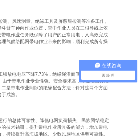
湿度检测、风速测量、绝缘工具及屏蔽服检测等准备工作。
缘斗臂车伸向作业位置，空中作业人员在三根导线上依
次带电作业任务既保障了用户的正常用电，又高效完成
地理气候给配网带电作业带来的影响，顺利完成所有操
在线咨询
间隙工频放电电压下降7.73%，绝缘绳沿面间隙工频放电电
孟 经 理
19%。由于带电作业专业性强、安全要求高，作业项目开展
；二是带电作业间隙的绝缘配合方法；针对这两个方面
趋于成熟。
电网运行的总体可靠性、降低电网负荷损失、民族团结稳定
业的技术钻研，提升带电作业所具备的能力，增加带电
合，持续提升高海拔地区、少数民族地区供电可靠性。