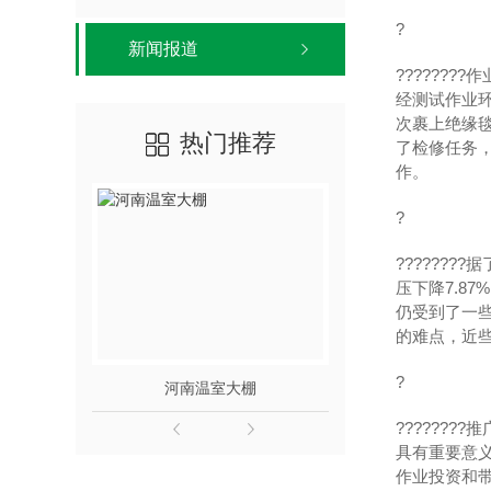
?
新闻报道
??????
经测试作业
次裹上绝缘
热门推荐
了检修任务
作。
?
??????
压下降7.8
仍受到了一
的难点，近
?
河南温室大棚
??????
具有重要意
作业投资和