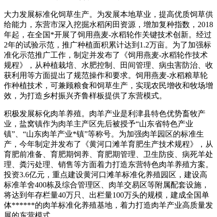
大力发展标准化饲草生产。为发展本地草业，提高优质饲草供
给能力，东营市深入挖掘水稻闲田资源，增加复种指数，2018
年起，在全国*开展了饲用燕麦-水稻轮作关键技术创新。经过
2年的试验示范，推广种植面积累计达到1.2万亩。为了加强标
准化示范推广工作，制定并发布了《饲用燕麦-水稻轮作技术
规程》，从种植栽培、水肥控制、田间管理、病虫害防治、收
获利用等方面提出了规范操作和要求。饲用燕麦-水稻粮草轮
作种植技术，可兼顾粮食和饲草生产，实现农民增收和牧场增
效，为打造乡村振兴齐鲁样板提供了东营模式。
积极发展标化肉羊养殖。肉羊产业是利津县特色优势畜牧产
业，盐窝镇作为肉羊主产区先后被授予“山东省特色产业
镇”、“山东肉羊产业*镇”等称号。为加强肉羊园区的标准生
产，今年制定并发布了《黄河口滩羊育肥生产技术规程》，从
育肥前准备、育肥期饲养、育肥期管理、卫生防疫、病死羊处
理、粪污处理、销售等方面着力打造东营特色肉羊养殖方案。
投资3.6亿元，重点建设黄河口滩羊标准化养殖园区，建设高
标准羊舍400栋及综合管理区、肉羊交易区等附属配套设施，
将达到年存栏量40万只、出栏量100万头的规模，建成全国单
体******的肉羊标准化养殖基地，着力打造肉羊产业高质量发
展的东营模式。