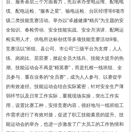
台、服务基层三个方面着力，先后承办变电运维、配电电
缆、配电运检、“服务之星”、输电运检、台区经理等6项市
级二类技能竞赛活动。举办以“卓越健康*精兵”为主题的安
全知识、春检劳动、安全技能实战、安全月演讲、配网运
检实用人才、供电所达标创优等多项技能竞赛活动9项。
竞赛活以“班组、县公司、市公司”三级平台为支撑，人人
练、岗岗比、层层赛，掀起全员大练兵、技能大提升的热
潮。技能运动会不再是“精英赛”，而是扎根一线班组、全
员参与、重在业务的“全员赛”，成为人人参与、以赛促学
的有效途径。技能运动会结合实际紧密，针对安全生产薄
弱环节以及日常工作实际，重视现场实操，突出工作实
用，设置比赛工种，安排竞赛内容，很好地与一线班组工
作需求进行了有效对接，促进了职工技能素质的提升。技
能运动会的举办，也进一步激发了广大员工的工作热情和