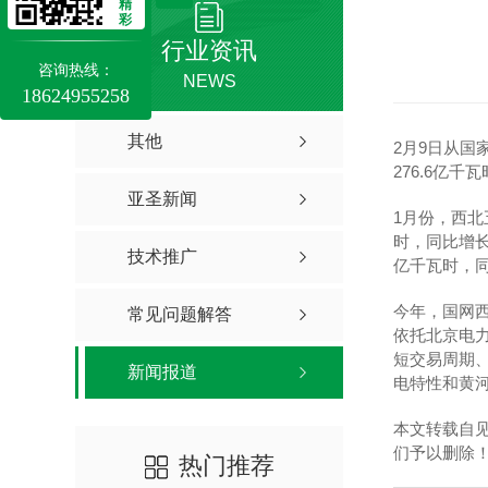
精
彩
行业资讯
咨询热线：
NEWS
18624955258
其他
2月9日从国
276.6亿千
亚圣新闻
1月份，西北
时，同比增长3
技术推广
亿千瓦时，同
今年，国网西
常见问题解答
依托北京电
短交易周期
新闻报道
电特性和黄
本文转载自
们予以删除
热门推荐