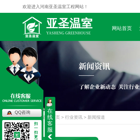
欢迎进入河南亚圣温室工程网站！
亚圣温室
网站首页
YASHENG GREENHOUSE
在
QQ咨询
线
当前位置：
首页
>
行业资讯
>
新闻报道
客
扫
一
服
扫
更