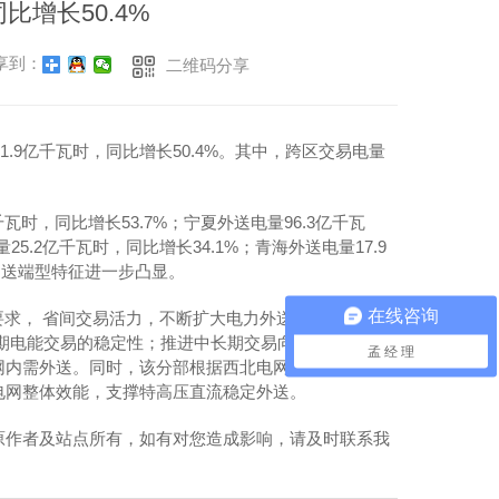
增长50.4%
享到：
二维码分享
.9亿千瓦时，同比增长50.4%。其中，跨区交易电量
。
时，同比增长53.7%；宁夏外送电量96.3亿千瓦
25.2亿千瓦时，同比增长34.1%；青海外送电量17.9
网送端型特征进一步凸显。
在线咨询
要求， 省间交易活力，不断扩大电力外送规模。该分部
期电能交易的稳定性；推进中长期交易向月内延伸，缩
孟 经 理
网内需外送。同时，该分部根据西北电网风电、光伏发
电网整体效能，支撑特高压直流稳定外送。
原作者及站点所有，如有对您造成影响，请及时联系我