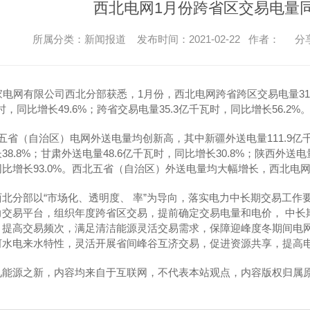
西北电网1月份跨省区交易电量同比
所属分类：新闻报道 发布时间：2021-02-22 作者：
分
家电网有限公司西北分部获悉，1月份，西北电网跨省跨区交易电量311
瓦时，同比增长49.6%；跨省交易电量35.3亿千瓦时，同比增长56.2%
五省（自治区）电网外送电量均创新高，其中新疆外送电量111.9亿千瓦
8.8%；甘肃外送电量48.6亿千瓦时，同比增长30.8%；陕西外送电量
比增长93.0%。西北五省（自治区）外送电量均大幅增长，西北电
北分部以“市场化、透明度、 率”为导向，落实电力中长期交易工作
力交易平台，组织年度跨省区交易，提前确定交易电量和电价， 中长
、提高交易频次，满足清洁能源灵活交易需求，保障迎峰度冬期间电
河水电来水特性，灵活开展省间峰谷互济交易，促进资源共享，提高
见能源之新，内容均来自于互联网，不代表本站观点，内容版权归属
！