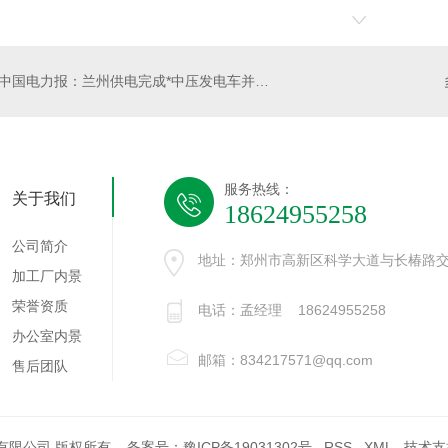
中国电力报：兰州供电完成*中压发电车并网运行
服务热线：
关于我们
18624955258
公司简介
地址：郑州市高新区科学大道与长椿路交
加工厂内景
荣誉资质
电话：孟经理 18624955258
办公室内景
邮箱：834217571@qq.com
售后团队
室工程有限公司 版权所有 备案号：
豫ICP备19031302号
RSS
XML
技术支