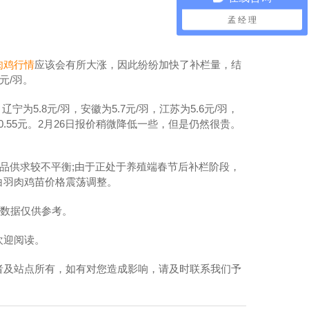
孟 经 理
肉鸡行情
应该会有所大涨，因此纷纷加快了补栏量，结
元/羽。
辽宁为5.8元/羽，安徽为5.7元/羽，江苏为5.6元/羽，
0.55元。2月26日报价稍微降低一些，但是仍然很贵。
产品供求较不平衡;由于正处于养殖端春节后补栏阶段，
白羽肉鸡苗价格震荡调整。
，数据仅供参考。
欢迎阅读。
者及站点所有，如有对您造成影响，请及时联系我们予