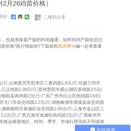
附2月26鸡苗价格）
享到：
二维码分享
多，也就意味着产能的时间减缓，短时间内产能依旧过
鸡苗价格*新行情如何?下面就和
惠农网
小编一起来看看
只;云南普洱市思茅区三黄鸡苗1.8元/只;甘肃兰州市
汉鸡苗2.38元/只;贵州贵阳市观山湖区原鸡苗2.5元/
市衡阳县肉鸡苗2元/只;广东广州市白云区肉鸡苗3.6元/
天门市天门市杂交鸡苗2.2元/只;湖南株洲市茶陵县杂交鸡苗
;湖南衡阳市蒸湘区杂交鸡苗2.65元/只;上海市金山区三
3.2元/只;广西北海市海城区肉鸡苗2元/只;广西钦州市
，鸡苗价格会根据地区、时间、季节、市场行情等的不同或有
在线咨询