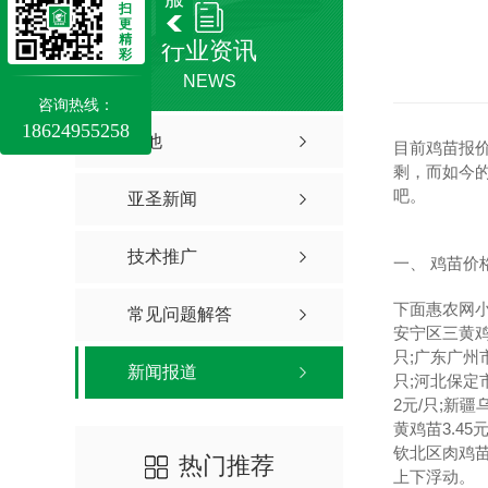
扫
更
精
行业资讯
彩
NEWS
咨询热线：
18624955258
其他
目前鸡苗报
剩，而如今的
吧。
亚圣新闻
技术推广
一、 鸡苗价
下面惠农网小
常见问题解答
安宁区三黄鸡
只;广东广州
新闻报道
只;河北保定
2元/只;新
黄鸡苗3.4
钦北区肉鸡苗
热门推荐
上下浮动。