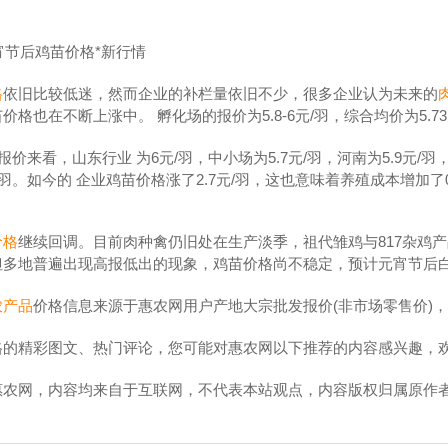
元宵节后鸡苗价格*新行情
格
依旧比较低迷，然而企业的补栏量依旧不少，很多企业认为未来的
价格也在不断上涨中。 孵化场的报价为5.8-6元/羽，综合均价为5.73
报价来看，山东行业 为6元/羽，中小场为5.7元/羽，河南为5.9元/羽，
元/羽。如今的 企业鸡苗价格涨了2.7元/羽，这也意味着养殖成本增加了
南温室大棚
价格
继续回调。目前肉种禽仍旧处在生产淡季，祖代雏鸡与817杂鸡
但多地普遍出现高报低出的现象，鸡苗价格尚不稳定，预计元宵节后
农产品
价格信息来源于惠农网用户产地大宗批发报价(非市场零售价)
格的精彩图文、热门评论，您可能对惠农网以下推荐的内容感兴趣，
惠农网，内容均来自于互联网，不代表本站观点，内容版权归属原作