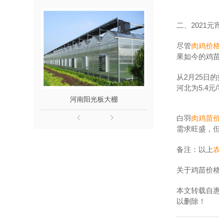
二、2021
尽管
肉鸡价
果如今的鸡苗
从2月25日的
河北为5.4
河南阳光板大棚
河
白羽
肉鸡苗
需求旺盛，
备注：以上
关于鸡苗价
本文转载自
以删除！