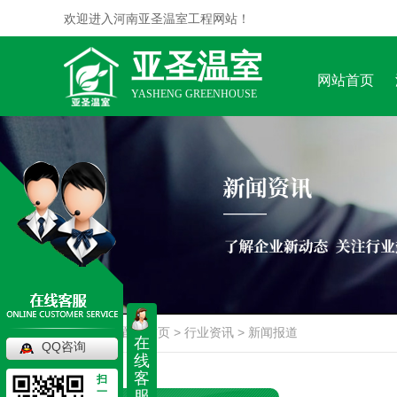
欢迎进入河南亚圣温室工程网站！
亚圣温室
网站首页
YASHENG GREENHOUSE
当前位置：
首页
>
行业资讯
>
新闻报道
在
QQ咨询
线
客
扫
一
服