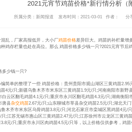
2021元宵节鸡苗价格*新行情分析（
所属分类：新闻报道 发布时间：2021-03-01 作者：
分
价混乱，厂家高报低开，大小厂
鸡苗价格
差异巨大。鸡苗的补栏量增
种鸡存栏量也处在高位。那么 鸡苗价格多少钱一只?2021元宵节后
格多少钱一只?
编简单的整理了一些 鸡苗价格：贵州贵阳市观山湖区三黄鸡苗2.95元/
苗4元/只;新疆乌鲁木齐市米东区三黄鸡苗1.9元/只;河南南阳市新野县江
市白云区翻毛鸡苗4.1元/只;重庆市永川区翻毛鸡苗4.3元/只;湖南衡阳
市唐县
杂交鸡苗
2.67元/只;山东聊城市莘县杂交鸡苗2.5元/只;湖北
疆乌鲁木齐市米东区乌骨鸡苗3.8元/只;河北石家庄市栾城区黑鸡苗4元/只
5元/只;江苏无锡市惠山区三黄鸡苗2.47元/只;江苏徐州市云龙区三黄鸡苗
3.8元/只;重庆市永川区肉鸡苗4.5元/只等，以上价格仅供参考