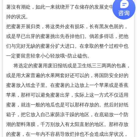
薯沒有潮处，如此一来就绕开了在储存的发展史中造成烂
掉的状况。
把蜜薯开展归类，将这类外皮有损坏，长有黑灰色斑的，
或是早已出芽的蜜薯挑出先吞掉他们。倘若多得话，把他
们与完好无缺的蜜薯分扩大进口。在拿取的整个过程中也
一定要留意轻拿小心轻放哦~防止磕伤。
将选定的蜜薯用废旧报纸或是卫生纸三三两两的包裹，
或是用大家普遍的水果网套好还可以的，将国防安全好的
蜜薯放入纸盒子里。在蜜薯的上边放上一个苹果或是香蕉
苹果，那样可以避免蜜薯出芽，实际上这一方式不仅适用
蜜薯，就连一般的地瓜也是可以那样存放的。然后封好纸
箱子，把它放入自己家荫凉干躁的地区，在底箱放一个防
潮的塑料薄膜，千万别放入有太阳直射的地区。那样存放
的蜜薯，在一年内不容易导致烂掉也不会造成出芽状况，