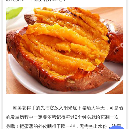
蜜薯获得手的先把它放入阳光底下曝晒大半天，可是晒
的发展历程中一定要依稀记得每过2个钟头就给它翻一次
身哦！把蜜薯的外皮晒得干躁一些，无需空出水份，让蜜