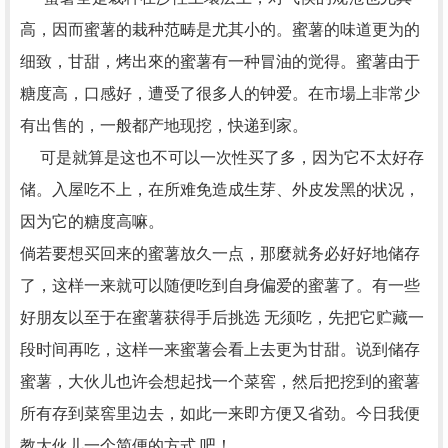
高，因而蜜薯的栽种范畴是尤其小的。蜜薯的味道更为的
细致，甘甜，烤出來的蜜薯有一种冒油的觉得。蜜薯由于
糖度高，口感好，遭受了很多人的钟爱。在市場上非常少
有出售的，一般都产地现挖，快递到家。
可是就算是这也不可以一次性买了多，因为它不太好存
储。入屋吃不上，在所难免造成生芽、外皮发黑的状况，
因为它的糖度高嘛。
倘若要想买回来的蜜薯放久一点，那麼就务必好好地储存
了，这样一来就可以随便吃到自身偏爱的蜜薯了。有一些
好朋友以至于在蜜薯获得手后挑选 无须吃，先把它贮藏一
段时间再吃，这样一来蜜薯会看上去更为甘甜。说到储存
蜜薯，大伙儿也许会想起找一个菜窖，然后把挖到的蜜薯
所有存到菜窖里边去，如此一来即方便又省劲。今日我便
教大伙儿一个简便的方式 吧！