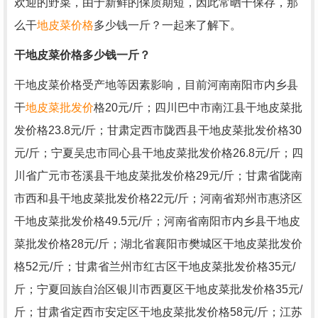
欢迎的野菜，由于新鲜的保质期短，因此常晒干保存，那
么干
地皮菜价格
多少钱一斤？一起来了解下。
干地皮菜价格多少钱一斤？
干地皮菜价格受产地等因素影响，目前河南南阳市内乡县
干
地皮菜批发
价
格20元/斤；四川巴中市南江县干地皮菜批
发价格23.8元/斤；甘肃定西市陇西县干地皮菜批发价格30
元/斤；宁夏吴忠市同心县干地皮菜批发价格26.8元/斤；四
川省广元市苍溪县干地皮菜批发价格29元/斤；甘肃省陇南
市西和县干地皮菜批发价格22元/斤；河南省郑州市惠济区
干地皮菜批发价格49.5元/斤；河南省南阳市内乡县干地皮
菜批发价格28元/斤；湖北省襄阳市樊城区干地皮菜批发价
格52元/斤；甘肃省兰州市红古区干地皮菜批发价格35元/
斤；宁夏回族自治区银川市西夏区干地皮菜批发价格35元/
斤；甘肃省定西市安定区干地皮菜批发价格58元/斤；江苏