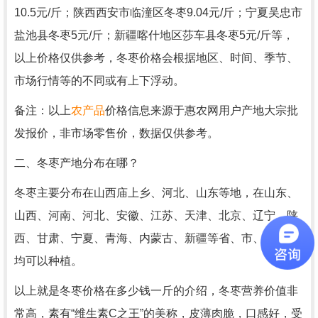
10.5元/斤；陕西西安市临潼区冬枣9.04元/斤；宁夏吴忠市
盐池县冬枣5元/斤；新疆喀什地区莎车县冬枣5元/斤等，
以上价格仅供参考，冬枣价格会根据地区、时间、季节、
市场行情等的不同或有上下浮动。
备注：以上
农产品
价格信息来源于惠农网用户产地大宗批
发报价，非市场零售价，数据仅供参考。
二、冬枣产地分布在哪？
冬枣主要分布在山西庙上乡、河北、山东等地，在山东、
山西、河南、河北、安徽、江苏、天津、北京、辽宁、陕
西、甘肃、宁夏、青海、内蒙古、新疆等省、市、自治区
均可以种植。
以上就是冬枣价格在多少钱一斤的介绍，冬枣营养价值非
常高，素有“维生素C之王”的美称，皮薄肉脆，口感好，受