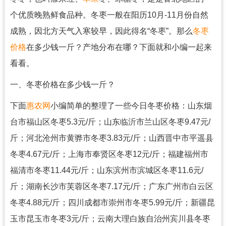
个优质晚熟鲜食品种。冬枣一般在阳历10月-11月份自然
成熟，因北方天气入寒较早，因此得名“冬枣”。那么
冬枣
价格
在多少钱一斤？产地分布在哪？下面就和小编一起来
看看。
一、冬枣价格在多少钱一斤？
下面
惠农网
小编简单的整理了一些今日冬枣价格：山东烟
台市福山区冬枣5.3元/斤；山东临沂市兰山区冬枣9.47元/
斤；河北沧州市黄骅市冬枣3.83元/斤；山西晋中市平遥县
冬枣4.67元/斤；上海市奉贤区冬枣12元/斤；福建福州市
福清市冬枣11.44元/斤；山东滨州市滨城区冬枣11.6元/
斤；湖南长沙市芙蓉区冬枣7.17元/斤；广东广州市白云区
冬枣4.88元/斤；四川成都市崇州市冬枣5.99元/斤；新疆昆
玉市昆玉市冬枣3元/斤；云南大理白族自治州宾川县冬枣