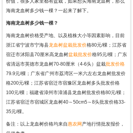
价值，很多人家里都有盆栽，如果想买海南龙血树，那么
海南龙血树多少钱一棵？一起来了解下。
海南龙血树多少钱一棵？
海南龙血树价格受产地、以及植株大小等因素影响，目前
浙江省宁波市宁海县
龙血树盆栽
批发
价
格80元/棵；江苏省
宿迁市沭阳县70厘米高龙血树
盆栽批发价
格95元/棵；广东
省清远市英德市龙血树70-80厘米（4-6头）盆栽
批发价格
79.9元/棵；广东省广州市荔湾区一米六左右龙血树批发价
格200元/棵；江苏省宿迁市宿豫区龙血树多头批发价格
100元/棵；福建省漳州市漳浦县龙血树批发价格80元/棵；
江苏省宿迁市宿城区龙血树40～50cm5～8头批发价格33-
35元/棵。
备注：以上龙血树价格均来自
惠农网
产地行情批发报价，