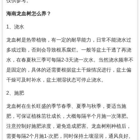
仅供参考。
海南龙血树怎么养？
1、浇水
龙血树是热带植物，有一定的耐旱能力，日常不能浇水过
多或过勤，否则会导致根系腐烂。一般等盆土干透了再浇
水，在春夏秋三季可每隔2-3天浇一次水。当然浇水频率不
是固定的，具体的还需要根据盆土干燥情况进行，盆土偏
干燥可及时补水，盆土潮湿状态可停止浇水。
2、施肥
龙血树在生长旺盛的季节春季、夏季与秋季，要适当施
肥，可保证植株茁壮成长，大概每隔半个月施一次薄肥。
注意控制好施肥浓度，避免造成肥害。龙血树刚种植后，
需要每隔2个月施1-次肥，同时保持土壤湿润，通风良好。