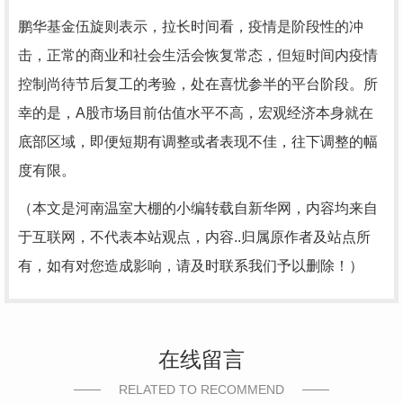
鹏华基金伍旋则表示，拉长时间看，疫情是阶段性的冲
击，正常的商业和社会生活会恢复常态，但短时间内疫情
控制尚待节后复工的考验，处在喜忧参半的平台阶段。所
幸的是，A股市场目前估值水平不高，宏观经济本身就在
底部区域，即便短期有调整或者表现不佳，往下调整的幅
度有限。
（本文是
河南温室大棚
的小编转载自新华网，内容均来自
于互联网，不代表本站观点，内容..归属原作者及站点所
有，如有对您造成影响，请及时联系我们予以删除！）
在线留言
RELATED TO RECOMMEND