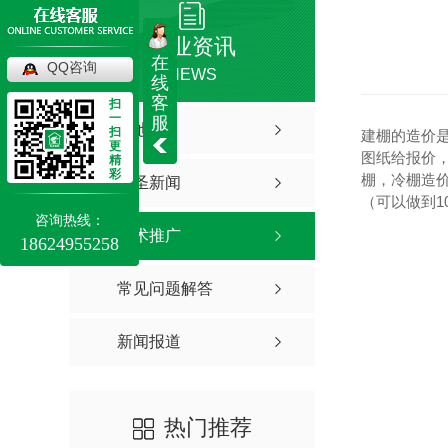
行业资讯
在
QQ咨询
NEWS
线
客
扫
一
服
其他
扫
建棚的造价
更
图纸给报价
精
彩
棚，冷棚造价
亚圣新闻
（可以做到1
咨询热线：
技术推广
18624955258
常见问题解答
新闻报道
热门推荐