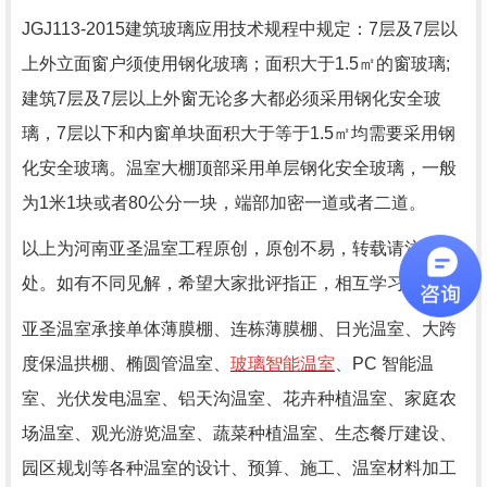
JGJ113-2015
建筑玻璃应用技术规程中规定：
7
层及
7
层以
上外立面窗户须使用钢化玻璃；面积大于
1.5
㎡的窗玻璃
;
建筑
7
层及
7
层以上外窗无论多大都必须采用钢化
安全玻
璃
，
7
层以下和内窗单块面积大于等于
1.5
㎡均需要采用钢
化
安全玻璃
。温室大棚顶部采用单层钢化安全玻璃，一般
为
1
米
1
块或者
80
公分一块，端部加密一道或者二道。
以上为河南亚圣温室工程原创，原创不易，转载请注明出
处。如有不同见解，希望大家批评指正，相互学习。
亚圣温室承接单体薄膜棚、连栋薄膜棚、日光温室、大跨
度保温拱棚、椭圆管温室、
玻璃智能温室
、
PC 智能温
室、光伏发电温室、铝天沟温室、花卉种植温室、家庭农
场温室、观光游览温室、蔬菜种植温室、生态餐厅建设、
园区规划等各种温室的设计、预算、施工、温室材料加工