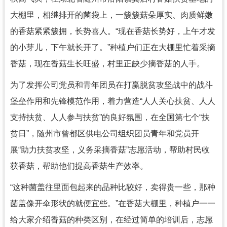
大棚里，相继排开的菌袋上，一簇簇菇朵厚实、肉质鲜嫩
的香菇紧紧簇拥，长势喜人。“现在香菇长势好，上午才发
的小芽儿，下午就长开了。”种植户们正在大棚里忙着采摘
香菇，现在香菇生长旺盛，村里正缺少摘香菇的人手。
为了发挥公司党员和青年团员在打赢脱贫攻坚战中的战斗
堡垒作用和先锋模范作用，着力营造“人人关心扶贫、人人
支持扶贫、人人参与扶贫”的良好氛围，在全国第七个“扶
贫日”，随州市曾都区供电公司组织团员青年和党员开
展“助力扶贫攻坚，义务采摘香菇”志愿活动，帮助村民收
获香菇，帮助他们提高香菇生产效率。
“这种菌盖往里面包起来的品种比较好，卖得贵一些，那种
菌盖像开伞形状的就便宜些。”在香菇大棚里，种植户一一
给大家介绍香菇的种类区别，在经过简单的培训后，志愿