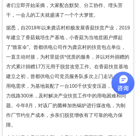
者们立即开始采摘，大家配合默契、分工协作、埋头苦
干，一会儿的工夫就盛满了一个个大箩筐。
据悉，自
2018
年以来龚店村积极发展香菇扶贫产业，
2019
年建立了香菇栽培生产基地，小香菇为当地贫困户撑起
了“致富伞”。曾都供电公司作为龚店村的扶贫包点单位，
一直主动对接，为村里提供*优质的服务，并以对外捐赠的
方式累计捐赠
17
万元用于脱贫攻坚工作。在香菇扶贫基地
建立之初，曾都供电公司党员服务队多次上门走访，了解
用电需求，为基地装配了一台
100
千伏安变压器，新架电
力线路
300
米，及时解决产业扶贫工作中的用电困难和问
题。今年
8
月，对该厂的菌棒加热锅炉进行煤改电，为制
作厂节约生产成本，乡亲们脱贫增收有了可靠的电力保
障。